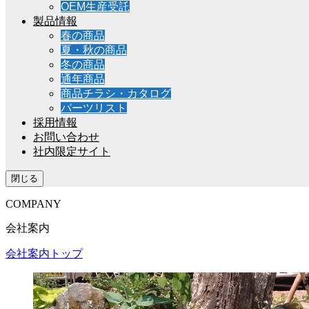
OEM生産受託
製品情報
春の商品
夏・秋の商品
冬の商品
通年商品
商品チラシ・カタログ
パーツリスト
採用情報
お問い合わせ
社内限定サイト
閉じる
COMPANY
会社案内
会社案内トップ