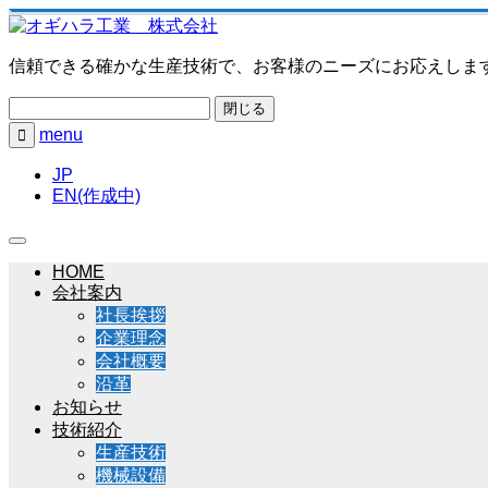
信頼できる確かな生産技術で、お客様のニーズにお応えしま
閉じる
menu

JP
EN(作成中)
HOME
会社案内
社長挨拶
企業理念
会社概要
沿革
お知らせ
技術紹介
生産技術
機械設備