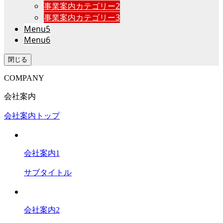
事業案内カテゴリー2
事業案内カテゴリー3
Menu5
Menu6
閉じる
COMPANY
会社案内
会社案内トップ
会社案内1
サブタイトル
会社案内2