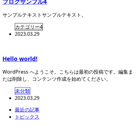
ブログサンプル4
サンプルテキストサンプルテキスト。
カテゴリー4
2023.03.29
Hello world!
WordPress へようこそ。こちらは最初の投稿です。編集ま
たは削除し、コンテンツ作成を始めてください。
未分類
2023.03.29
最近の記事
トピックス