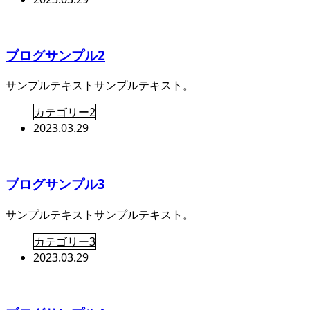
ブログサンプル2
サンプルテキストサンプルテキスト。
カテゴリー2
2023.03.29
ブログサンプル3
サンプルテキストサンプルテキスト。
カテゴリー3
2023.03.29